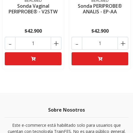
BEACMED
BEACMED
Sonda Vaginal
Sonda PERIPROBE®
PERIPROBE® - V2STW
ANALIS - EP-AA
$42.900
$42.900
-
+
-
+
Sobre Nosotros
Este e-commerce está habilitado solo para usuarios que
cuentan con tecnología TrainFES. No es para público general.