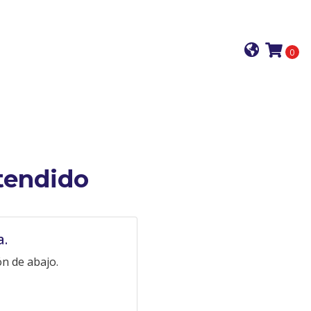
0
tendido
a.
n de abajo.